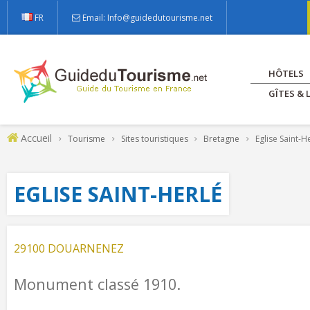
FR
Email: Info@guidedutourisme.net
HÔTELS
GÎTES &
Accueil
Tourisme
Sites touristiques
Bretagne
Eglise Saint-H
EGLISE SAINT-HERLÉ
29100 DOUARNENEZ
Monument classé 1910.