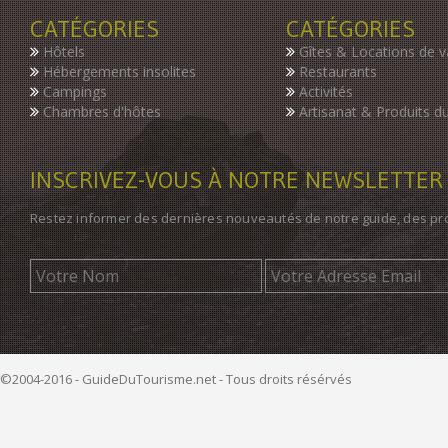
CATÉGORIES
CATÉGORIES
Hôtels
Gîtes & Locations de 
Hébergements insolites
Restaurants
Campings
Activités
Chambres d'hôtes
Artisanat & Produits du
INSCRIVEZ-VOUS À NOTRE NEWSLETTER
Restez informer des dernières nouveautés de notre guide, des p
©2004-2016 - GuideDuTourisme.net - Tous droits résérvés