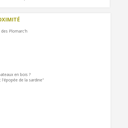
OXIMITÉ
l des Plomarc'h
ateaux en bois ?
 l'épopée de la sardine"