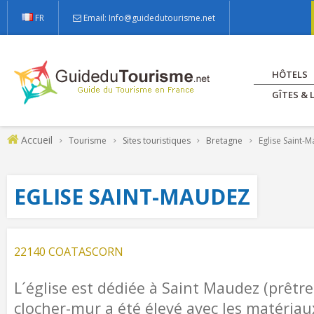
FR
Email: Info@guidedutourisme.net
HÔTELS
GÎTES &
Accueil
Tourisme
Sites touristiques
Bretagne
Eglise Saint-
EGLISE SAINT-MAUDEZ
22140 COATASCORN
L´église est dédiée à Saint Maudez (prêtre 
clocher-mur a été élevé avec les matériau