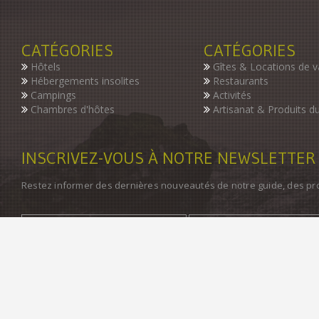
CATÉGORIES
CATÉGORIES
Hôtels
Gîtes & Locations de 
Hébergements insolites
Restaurants
Campings
Activités
Chambres d'hôtes
Artisanat & Produits du
INSCRIVEZ-VOUS À NOTRE NEWSLETTER
Restez informer des dernières nouveautés de notre guide, des p
©2004-2016 - GuideDuTourisme.net - Tous droits résérvés