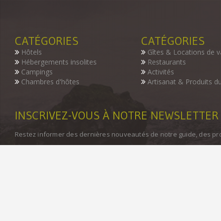
CATÉGORIES
CATÉGORIES
Hôtels
Gîtes & Locations de 
Hébergements insolites
Restaurants
Campings
Activités
Chambres d'hôtes
Artisanat & Produits du
INSCRIVEZ-VOUS À NOTRE NEWSLETTER
Restez informer des dernières nouveautés de notre guide, des p
©2004-2016 - GuideDuTourisme.net - Tous droits résérvés