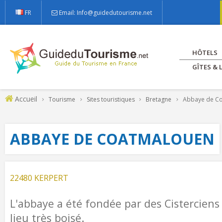
FR
Email: Info@guidedutourisme.net
HÔTELS
GÎTES &
Accueil
Tourisme
Sites touristiques
Bretagne
Abbaye de C
ABBAYE DE COATMALOUEN
22480 KERPERT
L'abbaye a été fondée par des Cistercien
lieu très boisé.