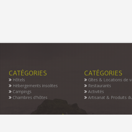
CATÉGORIES
CATÉGORIES
Hôtels
Gîtes & Locations de 
Hébergements insolites
Restaurants
Campings
Activités
Chambres d'hôtes
Artisanat & Produits du
INSCRIVEZ-VOUS À NOTRE NEWSLETTER
Restez informer des dernières nouveautés de notre guide, des p