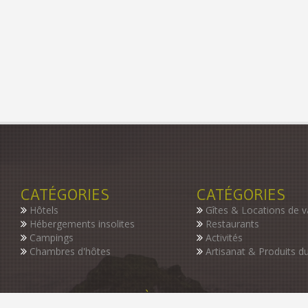
CATÉGORIES
CATÉGORIES
Hôtels
Gîtes & Locations de 
Hébergements insolites
Restaurants
Campings
Activités
Chambres d'hôtes
Artisanat & Produits du
INSCRIVEZ-VOUS À NOTRE NEWSLETTER