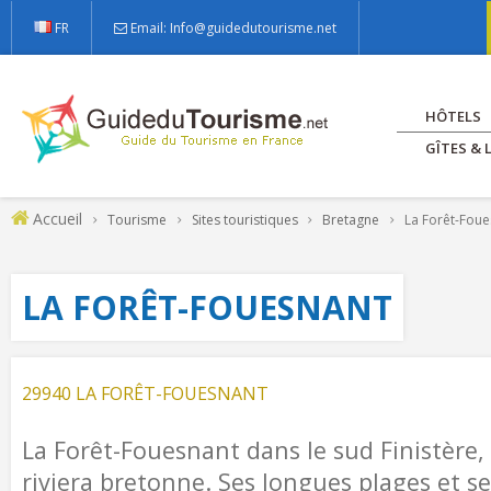
FR
Email: Info@guidedutourisme.net
HÔTELS
GÎTES &
Accueil
Tourisme
Sites touristiques
Bretagne
La Forêt-Foue
LA FORÊT-FOUESNANT
29940 LA FORÊT-FOUESNANT
La Forêt-Fouesnant dans le sud Finistère, f
riviera bretonne. Ses longues plages et 