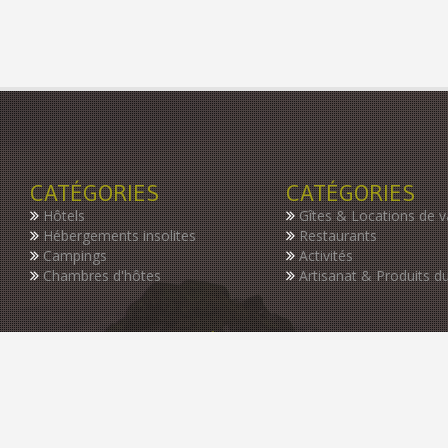
CATÉGORIES
CATÉGORIES
Hôtels
Gîtes & Locations de 
Hébergements insolites
Restaurants
Campings
Activités
Chambres d'hôtes
Artisanat & Produits du
INSCRIVEZ-VOUS À NOTRE NEWSLETTER
Restez informer des dernières nouveautés de notre guide, des p