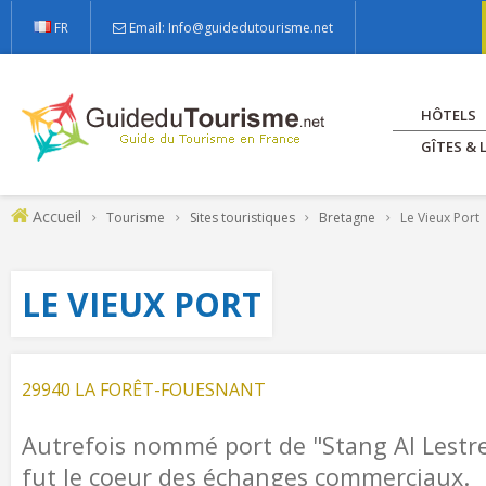
FR
Email: Info@guidedutourisme.net
HÔTELS
GÎTES &
Accueil
Tourisme
Sites touristiques
Bretagne
Le Vieux Port
LE VIEUX PORT
29940 LA FORÊT-FOUESNANT
Autrefois nommé port de "Stang Al Lestreg
fut le coeur des échanges commerciaux.