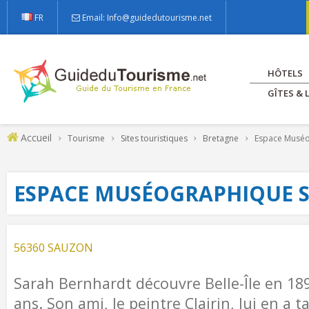
FR
Email: Info@guidedutourisme.net
HÔTELS
GÎTES &
Accueil
Tourisme
Sites touristiques
Bretagne
Espace Muséo
ESPACE MUSÉOGRAPHIQUE 
56360 SAUZON
Sarah Bernhardt découvre Belle-Île en 189
ans. Son ami, le peintre Clairin, lui en a t