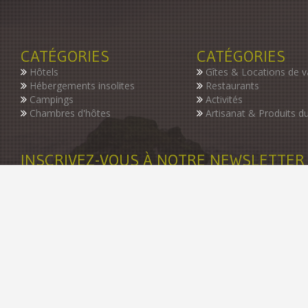
CATÉGORIES
CATÉGORIES
Hôtels
Gîtes & Locations de 
Hébergements insolites
Restaurants
Campings
Activités
Chambres d'hôtes
Artisanat & Produits du
INSCRIVEZ-VOUS À NOTRE NEWSLETTER
Restez informer des dernières nouveautés de notre guide, des p
©2004-2016 - GuideDuTourisme.net - Tous droits résérvés