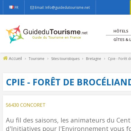
FR
Email: Info@guidedutourisme.net
HÔTELS
GÎTES &
Accueil
Tourisme
Sites touristiques
Bretagne
Cpie - Forêt 
CPIE - FORÊT DE BROCÉLIAN
56430 CONCORET
Au fil des saisons, les animateurs du Ce
d'Initiatives pour l'Environnement vous f