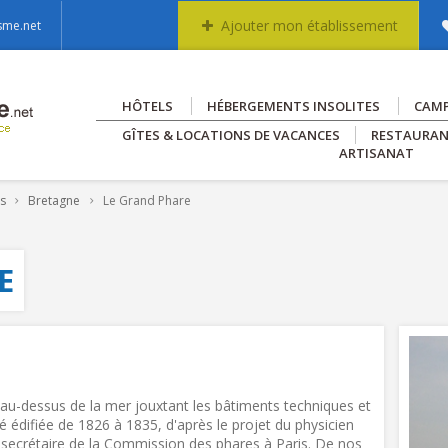
Ajouter mon établissement
sme.net
HÔTELS
HÉBERGEMENTS INSOLITES
CAM
GÎTES & LOCATIONS DE VACANCES
RESTAURA
ARTISANAT
es
Bretagne
Le Grand Phare
E
 au-dessus de la mer jouxtant les bâtiments techniques et
té édifiée de 1826 à 1835, d'après le projet du physicien
t secrétaire de la Commission des phares à Paris. De nos