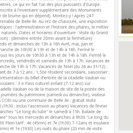
ètres, ce qui en fait l'un des plus puissants d'Europe.
é inscrite à l'inventaire supplémentaire des Monuments
ène de brume qui en dépend). Montez-y ! Après 247
renable de Belle-île. Au rez-de-chaussée, une exposition
ues : l'administration et l'histoire des phares, le métier
 naturels. Dates et horaires d'ouverture : Visite du Grand
ition) : (dernière entrée 20mn avant la fermeture)
edis et dimanches de 13h à 16h Avril, mai, juin et
manche de 10h30 à 13h et de 14h à 18h. Fermé le
t tous les jours de 10h30 à 13h et de 14h à 18h. Fermé le
ercredis, vendredis et samedis de 13h à 17h. Vacances de
anche de 13h à 17h. Vacances de Noël (du 26 au 31/12) :
Enfant de 7 à 12 ans : 1,50e résident secondaire, saisonnier :
présentation du billet d'entrée de la citadelle Vauban ou
oulains : 3 e Pass culturel enfant (7-12 ans) sur
itadelle Vauban ou de la maison de site de la pointe des
re, journées du patrimoine (samedi ou dimanche), visiteur
la CCBI ou une commune de Belle Ile : gratuit Visite
1h30 : inclus l'ascension au phare) Vacances de février
manches "Le long du tube" le samedi à 15h. Balade de
hare" tous les mercredis et dimanches à 9h30 "Le long du
0 Plein tarif : 4e (45mn) et 7e (1h30) 7-12ans et insulaire
45mn) et 1e (1h30) Les nuits du phare (20 min de visite