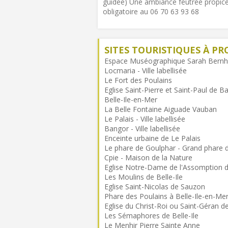
guidée) Une ambiance feutrée propice
obligatoire au 06 70 63 93 68
SITES TOURISTIQUES À PR
Espace Muséographique Sarah Bernh
Locmaria - Ville labellisée
Le Fort des Poulains
Eglise Saint-Pierre et Saint-Paul de B
Belle-Ile-en-Mer
La Belle Fontaine Aiguade Vauban
Le Palais - Ville labellisée
Bangor - Ville labellisée
Enceinte urbaine de Le Palais
Le phare de Goulphar - Grand phare d
Cpie - Maison de la Nature
Eglise Notre-Dame de l'Assomption 
Les Moulins de Belle-Ile
Eglise Saint-Nicolas de Sauzon
Phare des Poulains à Belle-Ile-en-Me
Eglise du Christ-Roi ou Saint-Géran de
Les Sémaphores de Belle-Ile
Le Menhir Pierre Sainte Anne