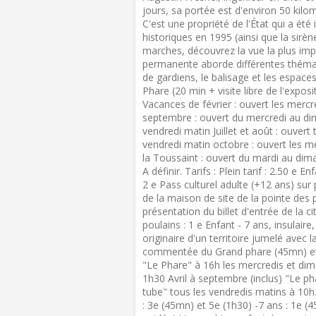
jours, sa portée est d'environ 50 kilom
C'est une propriété de l'État qui a ét
historiques en 1995 (ainsi que la sir
marches, découvrez la vue la plus imp
permanente aborde différentes thématiq
de gardiens, le balisage et les espaces
Phare (20 min + visite libre de l'expos
Vacances de février : ouvert les mercr
septembre : ouvert du mercredi au di
vendredi matin Juillet et août : ouver
vendredi matin octobre : ouvert les m
la Toussaint : ouvert du mardi au dim
A définir. Tarifs : Plein tarif : 2.50 e 
2 e Pass culturel adulte (+12 ans) sur 
de la maison de site de la pointe des p
présentation du billet d'entrée de la c
poulains : 1 e Enfant - 7 ans, insulai
originaire d'un territoire jumelé avec 
commentée du Grand phare (45mn) et (
"Le Phare" à 16h les mercredis et di
1h30 Avril à septembre (inclus) "Le p
tube" tous les vendredis matins à 10h3
: 3e (45mn) et 5e (1h30) -7 ans : 1e (