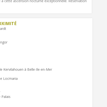
 à cette ascension nocturne exceptionnelle. Réservation
OXIMITÉ
ardt
angor
e Kervilahouen à Belle-Ile-en-Mer
de Locmaria
r
 Palais