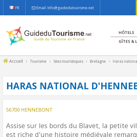
FR
Email: Info@guidedutourisme.net
HÔTELS
GÎTES &
Accueil
Tourisme
Sites touristiques
Bretagne
Haras nation
HARAS NATIONAL D'HENNE
56700 HENNEBONT
Assise sur les bords du Blavet, la petite v
est riche d'une histoire médiévale remarq