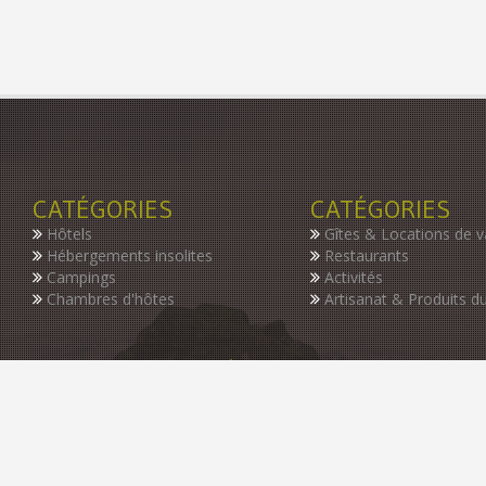
CATÉGORIES
CATÉGORIES
Hôtels
Gîtes & Locations de 
Hébergements insolites
Restaurants
Campings
Activités
Chambres d'hôtes
Artisanat & Produits du
INSCRIVEZ-VOUS À NOTRE NEWSLETTER
Restez informer des dernières nouveautés de notre guide, des p