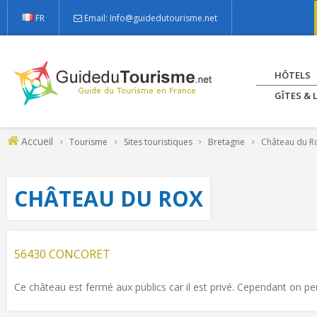
FR
Email: Info@guidedutourisme.net
HÔTELS
GÎTES &
Accueil
Tourisme
Sites touristiques
Bretagne
Château du R
CHÂTEAU DU ROX
56430 CONCORET
Ce château est fermé aux publics car il est privé. Cependant on peu