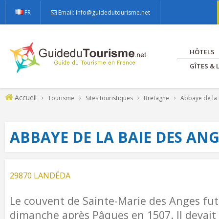
FR
Email: Info@guidedutourisme.net
HÔTELS
GÎTES &
Accueil
Tourisme
Sites touristiques
Bretagne
Abbaye de la 
ABBAYE DE LA BAIE DES ANG
29870 LANDÉDA
Le couvent de Sainte-Marie des Anges fut
dimanche après Pâques en 1507. Il devait