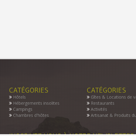
CATÉGORIES
CATÉGORIES
Hôtels
Gîtes & Locations de 
Hébergements insolites
Restaurants
Campings
Activités
Chambres d'hôtes
Artisanat & Produits du
INSCRIVEZ-VOUS À NOTRE NEWSLETTER