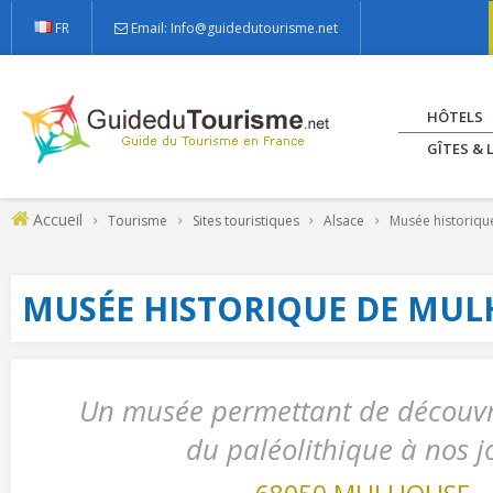
FR
Email: Info@guidedutourisme.net
HÔTELS
GÎTES &
Accueil
Tourisme
Sites touristiques
Alsace
Musée historiqu
MUSÉE HISTORIQUE DE MU
Un musée permettant de découv
du paléolithique à nos j