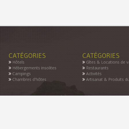
CATÉGORIES
CATÉGORIES
Hôtels
Gîtes & Locations de 
Hébergements insolites
Restaurants
Campings
Activités
Chambres d'hôtes
Artisanat & Produits du
INSCRIVEZ-VOUS À NOTRE NEWSLETTER
Restez informer des dernières nouveautés de notre guide, des p