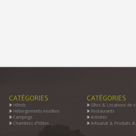
CATÉGORIES
CATÉGORIES
Hôtels
Gîtes & Locations de 
Hébergements insolites
Restaurants
Campings
Activités
Chambres d'hôtes
Artisanat & Produits du