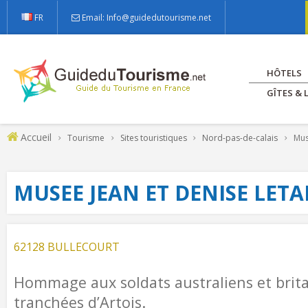
FR
Email: Info@guidedutourisme.net
HÔTELS
GÎTES &
Accueil
Tourisme
Sites touristiques
Nord-pas-de-calais
Muse
MUSEE JEAN ET DENISE LETA
62128 BULLECOURT
Hommage aux soldats australiens et brit
tranchées d’Artois.