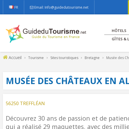
FR
Email: Info@guidedutourisme.net
HÔTELS
GÎTES &
Accueil
Tourisme
Sites touristiques
Bretagne
Musée des Châ
MUSÉE DES CHÂTEAUX EN A
56250 TREFFLÉAN
Découvrez 30 ans de passion et de pati
qui a réalisé 29 maquettes, avec des milli