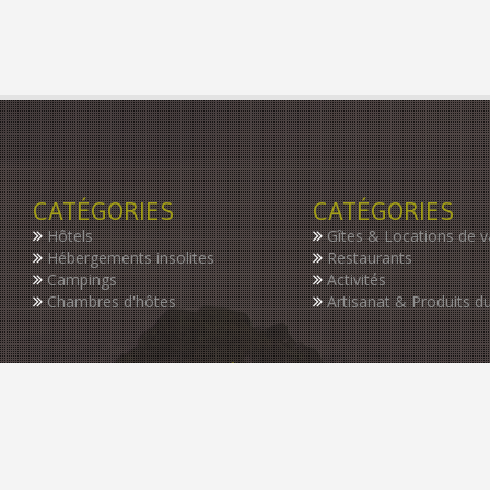
CATÉGORIES
CATÉGORIES
Hôtels
Gîtes & Locations de 
Hébergements insolites
Restaurants
Campings
Activités
Chambres d'hôtes
Artisanat & Produits du
INSCRIVEZ-VOUS À NOTRE NEWSLETTER
Restez informer des dernières nouveautés de notre guide, des p