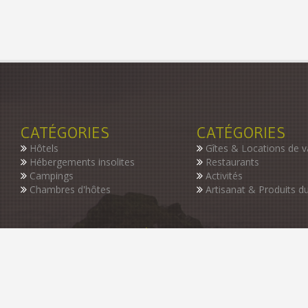
CATÉGORIES
CATÉGORIES
Hôtels
Gîtes & Locations de 
Hébergements insolites
Restaurants
Campings
Activités
Chambres d'hôtes
Artisanat & Produits du
INSCRIVEZ-VOUS À NOTRE NEWSLETTER
Restez informer des dernières nouveautés de notre guide, des p