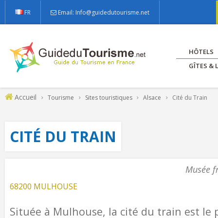
FR
Email: Info@guidedutourisme.net
HÔTELS
GÎTES &
Accueil
Tourisme
Sites touristiques
Alsace
Cité du Train
CITÉ DU TRAIN
Musée fr
68200 MULHOUSE
Située à Mulhouse, la cité du train est l