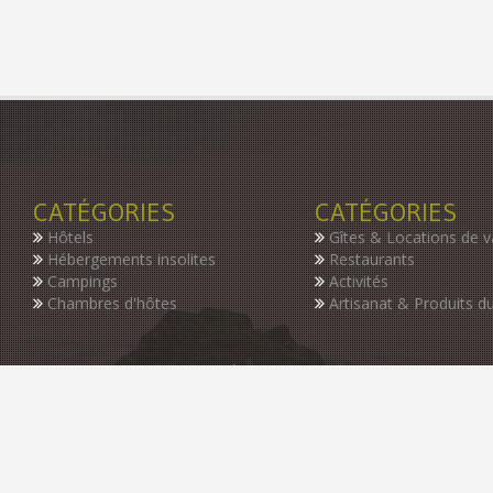
CATÉGORIES
CATÉGORIES
Hôtels
Gîtes & Locations de 
Hébergements insolites
Restaurants
Campings
Activités
Chambres d'hôtes
Artisanat & Produits du
INSCRIVEZ-VOUS À NOTRE NEWSLETTER
Restez informer des dernières nouveautés de notre guide, des p