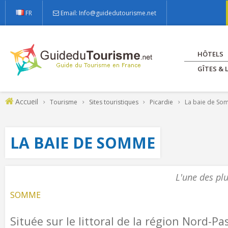
FR
Email: Info@guidedutourisme.net
HÔTELS
GÎTES &
Accueil
Tourisme
Sites touristiques
Picardie
La baie de So
LA BAIE DE SOMME
L'une des pl
SOMME
Située sur le littoral de la région Nord-Pa