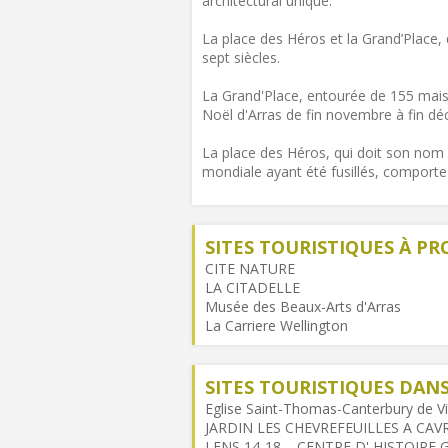
architectural unique.
La place des Héros et la Grand’Place,
sept siècles.
La Grand'Place, entourée de 155 mais
Noël d'Arras de fin novembre à fin d
La place des Héros, qui doit son nom
mondiale ayant été fusillés, comporte le
SITES TOURISTIQUES À PR
CITE NATURE
LA CITADELLE
Musée des Beaux-Arts d'Arras
La Carriere Wellington
SITES TOURISTIQUES DA
Eglise Saint-Thomas-Canterbury de Vi
JARDIN LES CHEVREFEUILLES A CA
LENS 14-18 – CENTRE D' HISTOIRE 