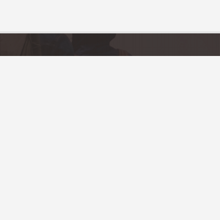
FRANCE
Sites touristiques
ons
Villes et Villages
urisme
ement
ou votre village gratuitement