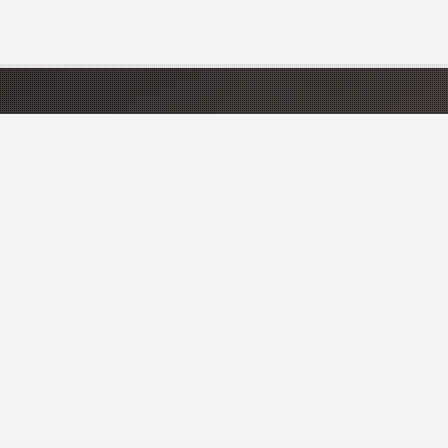
CATÉGORIES
Hôtels
Hébergements insolites
Campings
Chambres d'hôtes
INSCRIVEZ-VOUS À N
Restez informer des dernières nouve