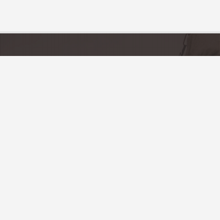
CATÉGORIES
DÉCOUVRIR LA 
Gîtes & Locations de vacances
Tourisme en France
Restaurants
Départements et Régi
Activités
PRATIQUE
Artisanat & Produits du Terroir
Liste des offices de to
Ajoutez votre établiss
OTRE NEWSLETTER
Référencez votre ville 
Accès propriétaires
autés de notre guide, des promos ainsi que des évenements.