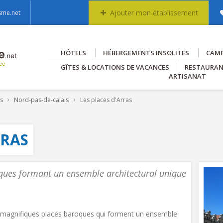
Ajouter mon établissement
sme.net
HÔTELS
HÉBERGEMENTS INSOLITES
CAM
GÎTES & LOCATIONS DE VACANCES
RESTAURA
ARTISANAT
es
Nord-pas-de-calais
Les places d'Arras
RRAS
ques formant un ensemble architectural unique
 2 magnifiques places baroques qui forment un ensemble