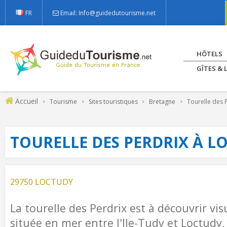
FR
Email: Info@guidedutourisme.net
HÔTELS
GÎTES &
Accueil
Tourisme
Sites touristiques
Bretagne
Tourelle des 
TOURELLE DES PERDRIX À L
29750 LOCTUDY
La tourelle des Perdrix est à découvrir vi
située en mer entre l'Ile-Tudy et Loctudy,