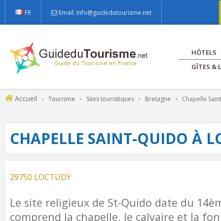
FR
Email: Info@guidedutourisme.net
HÔTELS
GÎTES &
Accueil
Tourisme
Sites touristiques
Bretagne
Chapelle Sain
CHAPELLE SAINT-QUIDO À 
29750 LOCTUDY
Le site religieux de St-Quido date du 14ème
comprend la chapelle, le calvaire et la fo