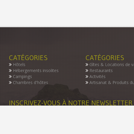
CATÉGORIES
CATÉGORIES
Hôtels
Gîtes & Locations de 
Hébergements insolites
Restaurants
Campings
Activités
Chambres d'hôtes
Artisanat & Produits du
INSCRIVEZ-VOUS À NOTRE NEWSLETTER
Restez informer des dernières nouveautés de notre guide, des p