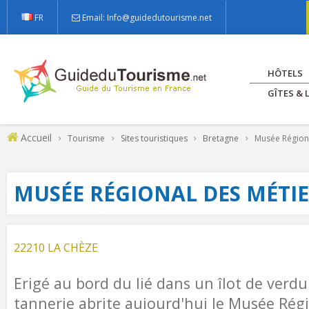
FR
Email: Info@guidedutourisme.net
HÔTELS
GÎTES &
Accueil
Tourisme
Sites touristiques
Bretagne
Musée Régiona
MUSÉE RÉGIONAL DES MÉTI
22210 LA CHÈZE
Erigé au bord du lié dans un îlot de verdu
tannerie abrite aujourd'hui le Musée Régi