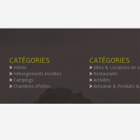
CATÉGORIES
CATÉGORIES
Hôtels
Gîtes & Locations de 
Hébergements insolites
Restaurants
Campings
Activités
Chambres d'hôtes
Artisanat & Produits du
INSCRIVEZ-VOUS À NOTRE NEWSLETTER
Restez informer des dernières nouveautés de notre guide, des p