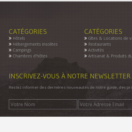
CATÉGORIES
CATÉGORIES
Hôtels
Gîtes & Locations de 
Hébergements insolites
Restaurants
Campings
Activités
Chambres d'hôtes
Artisanat & Produits du
INSCRIVEZ-VOUS À NOTRE NEWSLETTER
Restez informer des dernières nouveautés de notre guide, des p