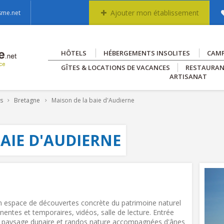
Ajouter mon établissement
sme.net
HÔTELS
HÉBERGEMENTS INSOLITES
CAM
GÎTES & LOCATIONS DE VACANCES
RESTAURA
ARTISANAT
es
Bretagne
Maison de la baie d'Audierne
AIE D'AUDIERNE
un espace de découvertes concrète du patrimoine naturel
entes et temporaires, vidéos, salle de lecture. Entrée
re, paysage dunaire et randos nature accompagnées d'ânes