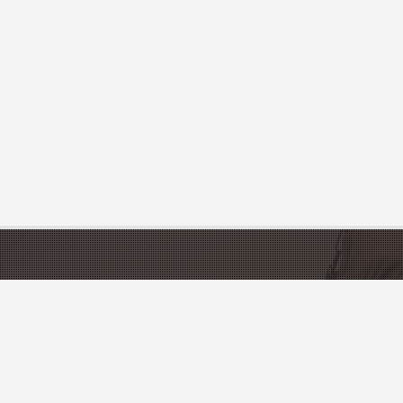
CATÉGORIES
DÉCOUVRIR LA 
Gîtes & Locations de vacances
Tourisme en France
Restaurants
Départements et Régi
Activités
PRATIQUE
Artisanat & Produits du Terroir