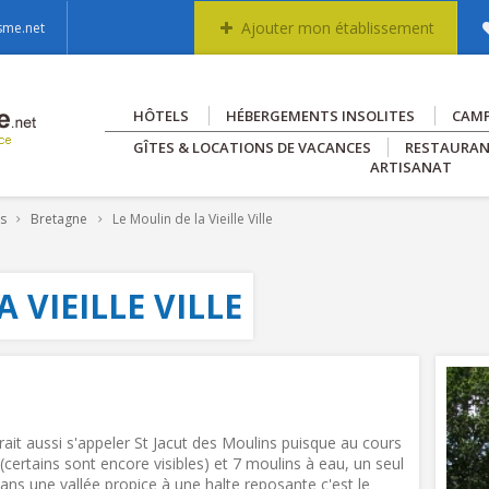
Ajouter mon établissement
sme.net
HÔTELS
HÉBERGEMENTS INSOLITES
CAM
GÎTES & LOCATIONS DE VACANCES
RESTAURA
ARTISANAT
es
Bretagne
Le Moulin de la Vieille Ville
 VIEILLE VILLE
it aussi s'appeler St Jacut des Moulins puisque au cours
 (certains sont encore visibles) et 7 moulins à eau, un seul
dans une vallée propice à une halte reposante c'est le