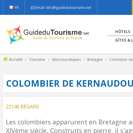
FR
Email: Info@guidedutourisme.net
HÔTELS
GÎTES &
Accueil
Tourisme
Sites touristiques
Bretagne
Colombier de
COLOMBIER DE KERNAUDO
22140 BÉGARD
Les colombiers apparurent en Bretagne au
XIVème siècle. Construits en pierre, il s'ag