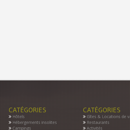
CATÉGORIES
CATÉGORIES
Hôtels
Gîtes & Locations de 
Hébergements insolites
Restaurants
Campings
Activités