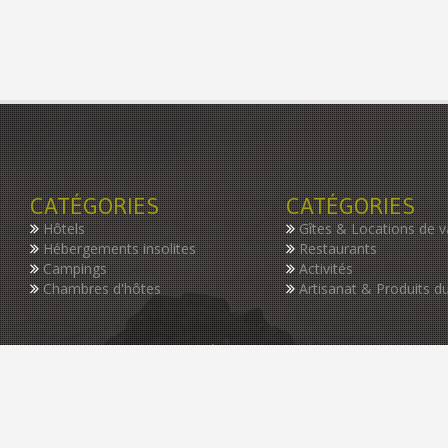
CATÉGORIES
CATÉGORIES
Hôtels
Gîtes & Locations de 
Hébergements insolites
Restaurants
Campings
Activités
Chambres d'hôtes
Artisanat & Produits du
INSCRIVEZ-VOUS À NOTRE NEWSLETTER
Restez informer des dernières nouveautés de notre guide, des p