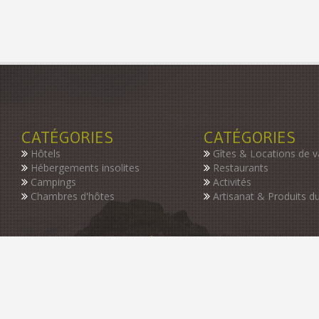
CATÉGORIES
CATÉGORIES
Hôtels
Gîtes & Locations de 
Hébergements insolites
Restaurants
Campings
Activités
Chambres d'hôtes
Artisanat & Produits du
INSCRIVEZ-VOUS À NOTRE NEWSLETTER
Restez informer des dernières nouveautés de notre guide, des p