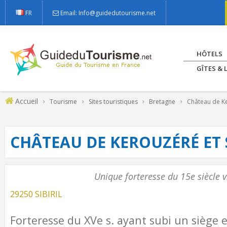
FR
Email: Info@guidedutourisme.net
HÔTELS
GÎTES &
Accueil
Tourisme
Sites touristiques
Bretagne
Château de Ke
CHÂTEAU DE KEROUZÉRÉ ET
Unique forteresse du 15e siècle vi
29250 SIBIRIL
Forteresse du XVe s. ayant subi un siège 