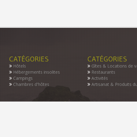
CATÉGORIES
CATÉGORIES
Hôtels
Gîtes & Locations de 
Hébergements insolites
Restaurants
Campings
Activités
Chambres d'hôtes
Artisanat & Produits du
INSCRIVEZ-VOUS À NOTRE NEWSLETTER
Restez informer des dernières nouveautés de notre guide, des p