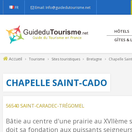
FR
Email: Info@guidedutourisme.net
HÔTELS
GÎTES &
Accueil
Tourisme
Sites touristiques
Bretagne
Chapelle Sain
CHAPELLE SAINT-CADO
56540 SAINT-CARADEC-TRÉGOMEL
Bâtie au centre d'une prairie au XVIIème si
doit sa fondation aux puissants seigneur