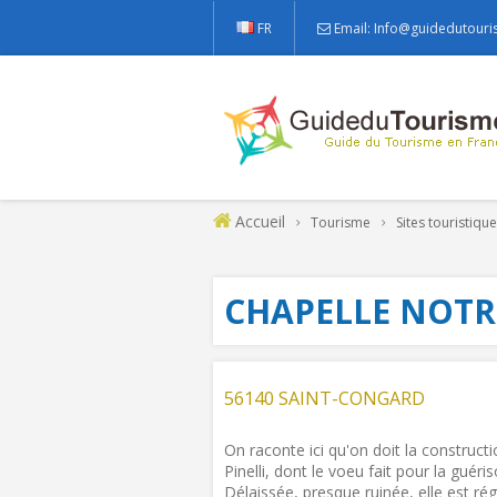
FR
Email: Info@guidedutouri
Accueil
Tourisme
Sites touristiqu
CHAPELLE NOTR
56140 SAINT-CONGARD
On raconte ici qu'on doit la constructi
Pinelli, dont le voeu fait pour la gué
Délaissée, presque ruinée, elle est ré