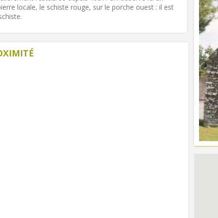
erre locale, le schiste rouge, sur le porche ouest : il est
chiste.
OXIMITÉ