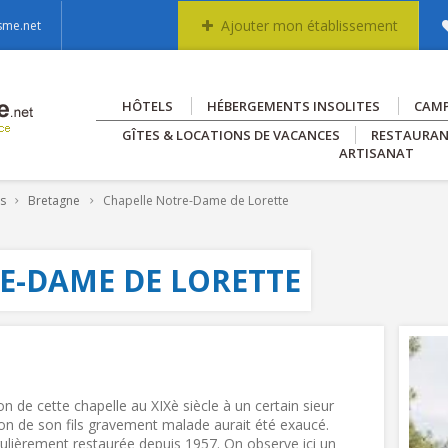
Ajouter mon établissement
sme.net
HÔTELS
HÉBERGEMENTS INSOLITES
CAM
GÎTES & LOCATIONS DE VACANCES
RESTAURA
ARTISANAT
es
Bretagne
Chapelle Notre-Dame de Lorette
E-DAME DE LORETTE
on de cette chapelle au XIXè siècle à un certain sieur
rison de son fils gravement malade aurait été exaucé.
gulièrement restaurée depuis 1957. On observe ici un