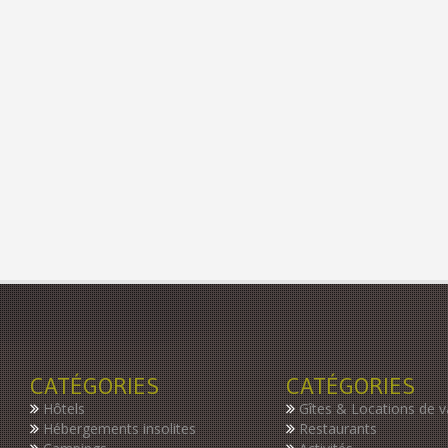
CATÉGORIES
CATÉGORIES
Hôtels
Gîtes & Locations de 
Hébergements insolites
Restaurants