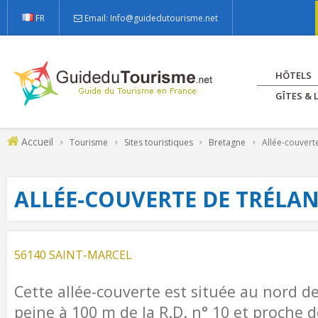
FR
Email: Info@guidedutourisme.net
HÔTELS
GÎTES &
Accueil
Tourisme
Sites touristiques
Bretagne
Allée-couvert
ALLÉE-COUVERTE DE TRÉLA
56140 SAINT-MARCEL
Cette allée-couverte est située au nord 
peine à 100 m de la R.D. n° 10 et proche 