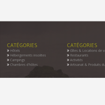
CATÉGORIES
CATÉGORIES
Hôtels
Gîtes & Locations de 
Hébergements insolites
Restaurants
Campings
Activités
Chambres d'hôtes
Artisanat & Produits du
INSCRIVEZ-VOUS À NOTRE NEWSLETTER
Restez informer des dernières nouveautés de notre guide, des p