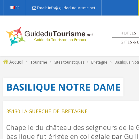
FR
Email: Info@guidedutourisme.net
HÔTELS
GÎTES &
Accueil
Tourisme
Sites touristiques
Bretagne
Basilique No
BASILIQUE NOTRE DAME
35130 LA GUERCHE-DE-BRETAGNE
Chapelle du château des seigneurs de la 
basilique fut érigée en collégiale par Guil