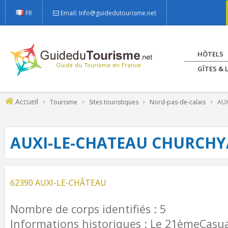
FR
Email: Info@guidedutourisme.net
HÔTELS
GÎTES &
Accueil
Tourisme
Sites touristiques
Nord-pas-de-calais
AUX
AUXI-LE-CHATEAU CHURCH
62390 AUXI-LE-CHÂTEAU
Nombre de corps identifiés : 5
Informations historiques : Le 21èmeCasua