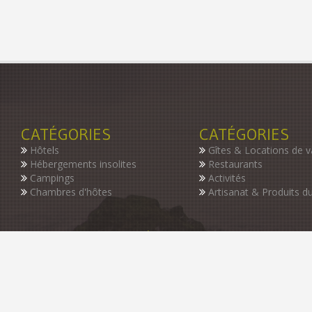
CATÉGORIES
CATÉGORIES
Hôtels
Gîtes & Locations de 
Hébergements insolites
Restaurants
Campings
Activités
Chambres d'hôtes
Artisanat & Produits du
INSCRIVEZ-VOUS À NOTRE NEWSLETTER
Restez informer des dernières nouveautés de notre guide, des p