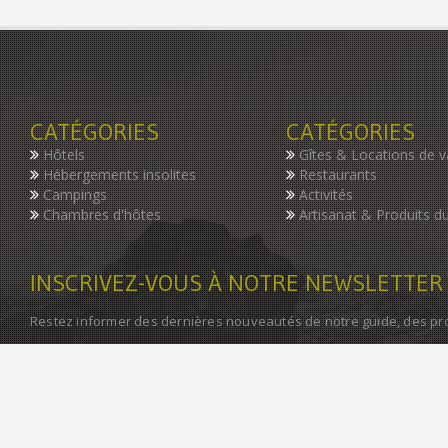
CATÉGORIES
CATÉGORIES
Hôtels
Gîtes & Locations de 
Hébergements insolites
Restaurants
Campings
Activités
Chambres d'hôtes
Artisanat & Produits du
INSCRIVEZ-VOUS À NOTRE NEWSLETTER
Restez informer des dernières nouveautés de notre guide, des p