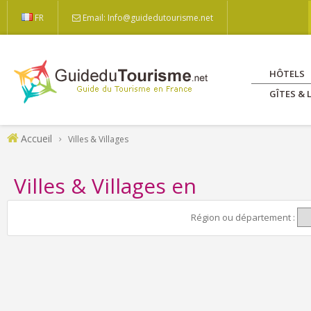
FR
Email: Info@guidedutourisme.net
HÔTELS
GÎTES &
Accueil
Villes & Villages
Villes & Villages en
Région ou département :