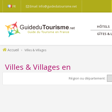
FR
Email: Info@guidedutourisme.net
HÔTELS
GÎTES &
Accueil
Villes & Villages
Villes & Villages en
Région ou département :