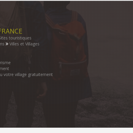
FRANCE
Sites touristiques
ons
Villes et Villages
urisme
ement
ou votre village gratuitement