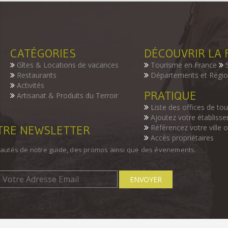
CATÉGORIES
DÉCOUVRIR LA 
Gîtes & Locations de vacances
Tourisme en France
Restaurants
Départements et Régi
Activités
PRATIQUE
Artisanat & Produits du Terroir
Liste des offices de to
Ajoutez votre établiss
OTRE NEWSLETTER
Référencez votre ville 
Accès propriétaires
autés de notre guide, des promos ainsi que des évenements.