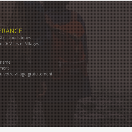
FRANCE
Sites touristiques
ons
Villes et Villages
urisme
ement
ou votre village gratuitement