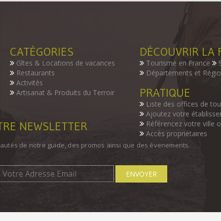
CATÉGORIES
DÉCOUVRIR LA 
Gîtes & Locations de vacances
Tourisme en France
Restaurants
Départements et Régi
Activités
PRATIQUE
Artisanat & Produits du Terroir
Liste des offices de to
Ajoutez votre établiss
OTRE NEWSLETTER
Référencez votre ville 
Accès propriétaires
autés de notre guide, des promos ainsi que des évenements.