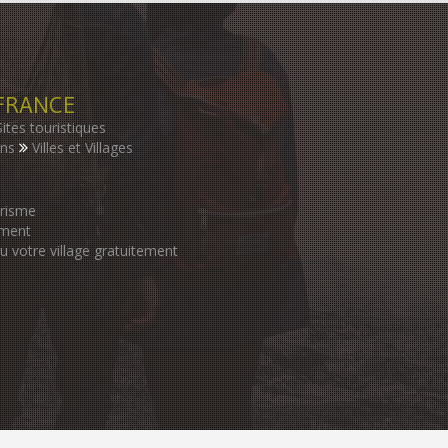
FRANCE
Sites touristiques
ons
Villes et Villages
urisme
ement
ou votre village gratuitement