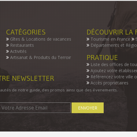
CATÉGORIES
DÉCOUVRIR LA 
Gîtes & Locations de vacances
Tourisme en France
Restaurants
Départements et Régi
Activités
PRATIQUE
Artisanat & Produits du Terroir
Liste des offices de to
Ajoutez votre établiss
OTRE NEWSLETTER
Référencez votre ville 
Accès propriétaires
autés de notre guide, des promos ainsi que des évenements.