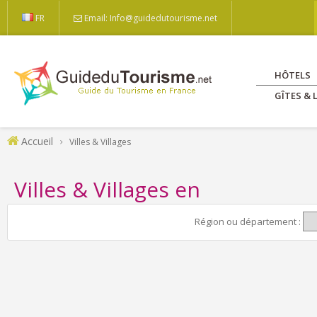
FR
Email: Info@guidedutourisme.net
HÔTELS
GÎTES &
Accueil
Villes & Villages
Villes & Villages en
Région ou département :