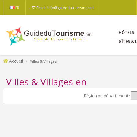
FR
Email: Info@guidedutourisme.net
HÔTELS
GÎTES &
Accueil
Villes & Villages
Villes & Villages en
Région ou département :