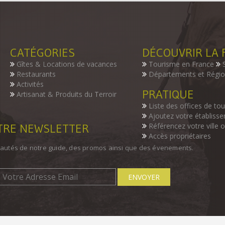
CATÉGORIES
DÉCOUVRIR LA 
Gîtes & Locations de vacances
Tourisme en France
Restaurants
Départements et Régi
Activités
PRATIQUE
Artisanat & Produits du Terroir
Liste des offices de to
Ajoutez votre établiss
OTRE NEWSLETTER
Référencez votre ville 
Accès propriétaires
autés de notre guide, des promos ainsi que des évenements.