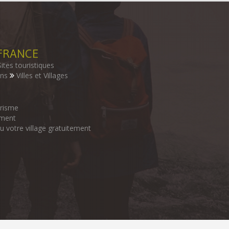
FRANCE
Sites touristiques
ons
Villes et Villages
urisme
ement
ou votre village gratuitement