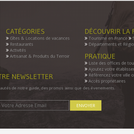
CATÉGORIES
DÉCOUVRIR LA 
Gîtes & Locations de vacances
Tourisme en France
Restaurants
Départements et Régi
Activités
PRATIQUE
Artisanat & Produits du Terroir
Liste des offices de to
Ajoutez votre établiss
OTRE NEWSLETTER
Référencez votre ville 
Accès propriétaires
autés de notre guide, des promos ainsi que des évenements.