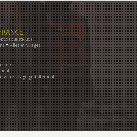
FRANCE
Sites touristiques
ons
Villes et Villages
urisme
ement
ou votre village gratuitement