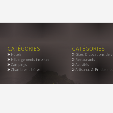
CATÉGORIES
CATÉGORIES
Hôtels
Gîtes & Locations de 
Hébergements insolites
Restaurants
Campings
Activités
Chambres d'hôtes
Artisanat & Produits du
INSCRIVEZ-VOUS À NOTRE NEWSLETTER
Restez informer des dernières nouveautés de notre guide, des p