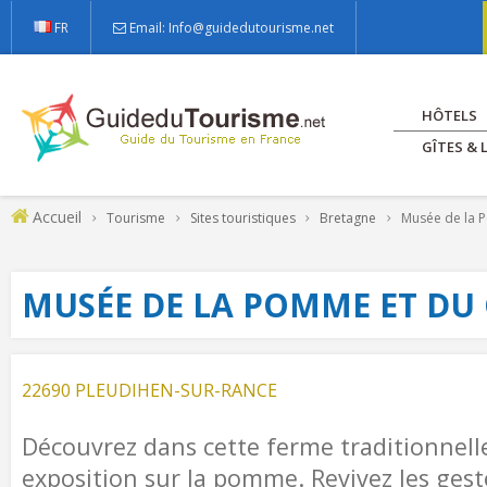
FR
Email: Info@guidedutourisme.net
HÔTELS
GÎTES &
Accueil
Tourisme
Sites touristiques
Bretagne
Musée de la 
MUSÉE DE LA POMME ET DU 
22690 PLEUDIHEN-SUR-RANCE
Découvrez dans cette ferme traditionnell
exposition sur la pomme. Revivez les ges