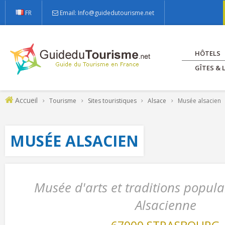
FR
Email: Info@guidedutourisme.net
HÔTELS
GÎTES &
Accueil
Tourisme
Sites touristiques
Alsace
Musée alsacien
MUSÉE ALSACIEN
Musée d'arts et traditions populai
Alsacienne