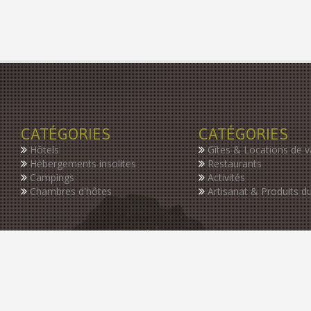
CATÉGORIES
CATÉGORIES
Hôtels
Gîtes & Locations de 
Hébergements insolites
Restaurants
Campings
Activités
Chambres d'hôtes
Artisanat & Produits du
INSCRIVEZ-VOUS À NOTRE NEWSLETTER
Restez informer des dernières nouveautés de notre guide, des p