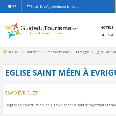
FR
Email: Info@guidedutourisme.net
HÔTELS
GÎTES &
Accueil
Tourisme
Sites touristiques
Bretagne
Eglise Saint M
EGLISE SAINT MÉEN À EVRIG
56490 ÉVRIGUET
Depuis sa construction, seul son clocher a subi d'importantes tra