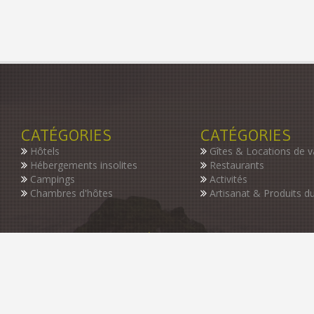
CATÉGORIES
CATÉGORIES
Hôtels
Gîtes & Locations de 
Hébergements insolites
Restaurants
Campings
Activités
Chambres d'hôtes
Artisanat & Produits du
INSCRIVEZ-VOUS À NOTRE NEWSLETTER
Restez informer des dernières nouveautés de notre guide, des p